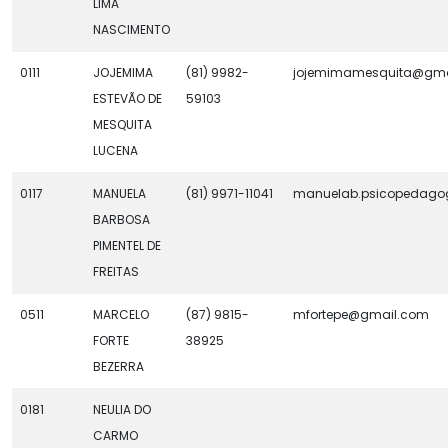
LIMA
NASCIMENTO
0111
JOJEMIMA
(81) 9982-
jojemimamesquita@gma
ESTEVÃO DE
59103
MESQUITA
LUCENA
0117
MANUELA
(81) 9971-11041
manuelab.psicopedag
BARBOSA
PIMENTEL DE
FREITAS
0511
MARCELO
(87) 9815-
mfortepe@gmail.com
FORTE
38925
BEZERRA
0181
NEULIA DO
CARMO