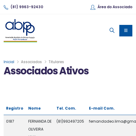
(81) 9963-92430
Área do Associado
Inicial
Associados
Titulares
Associados Ativos
Registro
Nome
Tel. Com.
E-mail Com.
0187
FERNANDA DE
(81)992497205
fernandadeo.lima@gma
OLIVEIRA