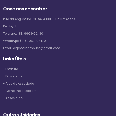
Onde nos encontrar
Rua da Angustura, 126 SALA 808 - Bairro: Aflitos
Recife/PE
Telefone:
(81) 9963-92430
WhatsApp:
(81) 9963-92430
Email:
abpppernambuco@gmail.com
Links Úteis
- Estatuto
- Downloads
- Área do Associado
- Como me associar?
- Associe-se
Outras Unidades