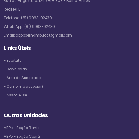
Rua da Angustura, 126 SALA 808 - Bairro: Aflitos
Recife/PE
Telefone:
(81) 9963-92430
WhatsApp:
(81) 9963-92430
Email:
abpppernambuco@gmail.com
Links Úteis
- Estatuto
- Downloads
- Área do Associado
- Como me associar?
- Associe-se
Outras Unidades
ABPp - Seção Bahia
ABPp - Seção Ceará